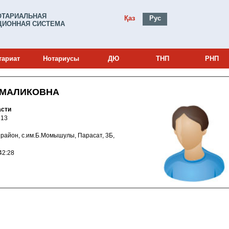
ОТАРИАЛЬНАЯ
Қаз
Рус
ИОННАЯ СИСТЕМА
тариат
Нотариусы
ДЮ
ТНП
РНП
ИМАЛИКОВНА
асти
и: 23017313
ий район, с.им.Б.Момышулы, Парасат, 3Б,
023 10:42:28