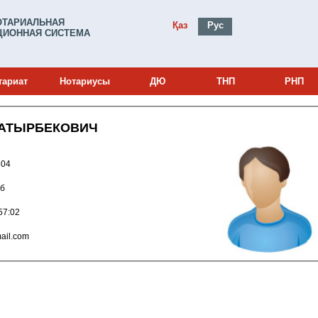
ОТАРИАЛЬНАЯ
Қаз
Рус
ИОННАЯ СИСТЕМА
тариат
Нотариусы
ДЮ
ТНП
РНП
БАТЫРБЕКОВИЧ
и: 23017304
 б
024 16:57:02
90@gmail.com