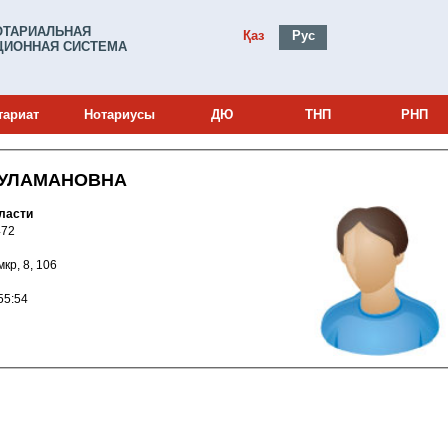
ОТАРИАЛЬНАЯ
Қаз
Рус
ИОННАЯ СИСТЕМА
тариат
Нотариусы
ДЮ
ТНП
РНП
КУЛАМАНОВНА
ласти
и: 19021472
 мкр, 8, 106
024 15:55:54