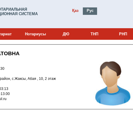
ОТАРИАЛЬНАЯ
Қаз
Рус
ИОННАЯ СИСТЕМА
тариат
Нотариусы
ДЮ
ТНП
РНП
АТОВНА
и: 23013230
й район, с.Жаксы, Абая , 10, 2 этаж
024 12:03:13
00-13.00
mail.ru