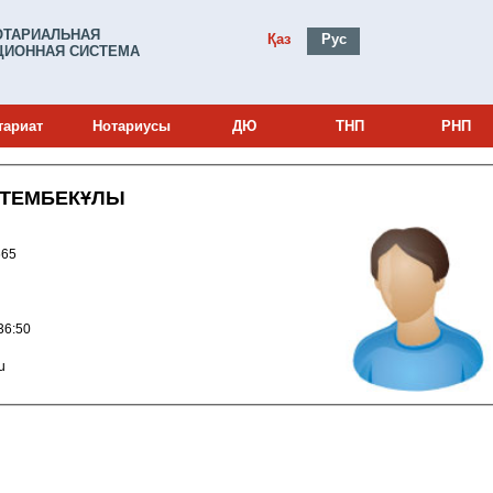
ОТАРИАЛЬНАЯ
Қаз
Рус
ИОННАЯ СИСТЕМА
тариат
Нотариусы
ДЮ
ТНП
РНП
СТЕМБЕКҰЛЫ
и: 23019665
024 12:36:50
ru