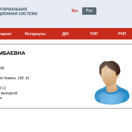
ОТАРИАЛЬНАЯ
Қаз
Рус
ИОННАЯ СИСТЕМА
тариат
Нотариусы
ДЮ
ТНП
РНП
ЕМБАЕВНА
и: 23021966
фик Чокина, 189, 42
4 9:13:11
Б-ВС: выходной
com