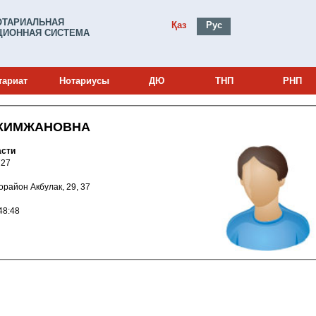
ОТАРИАЛЬНАЯ
Қаз
Рус
ИОННАЯ СИСТЕМА
тариат
Нотариусы
ДЮ
ТНП
РНП
АКИМЖАНОВНА
асти
и: 24032727
икрорайон Акбулак, 29, 37
025 14:48:48