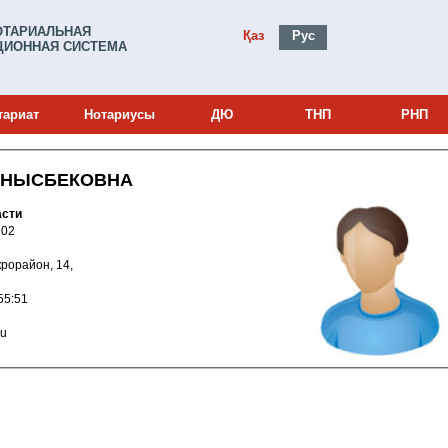
ОТАРИАЛЬНАЯ
Қаз
Рус
ИОННАЯ СИСТЕМА
тариат
Нотариусы
ДЮ
ТНП
РНП
АНЫСБЕКОВНА
асти
и: 13000102
микрорайон, 14,
025 10:55:51
.ru