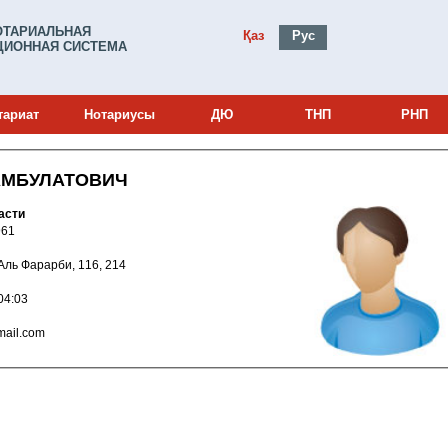
ОТАРИАЛЬНАЯ
Қаз
Рус
ИОННАЯ СИСТЕМА
тариат
Нотариусы
ДЮ
ТНП
РНП
АМБУЛАТОВИЧ
асти
и: 23011961
й, Аль Фарарби, 116, 214
025 11:04:03
v13@gmail.com