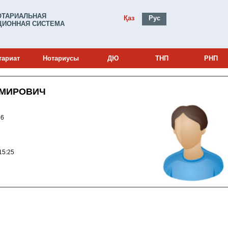
ОТАРИАЛЬНАЯ
Қаз
Рус
ИОННАЯ СИСТЕМА
тариат
Нотариусы
ДЮ
ТНП
РНП
ИМИРОВИЧ
0001456
010 18:15:25